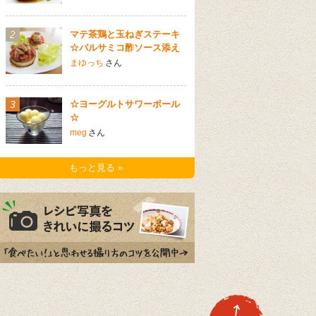
2
マテ茶鶏と玉ねぎステーキ
☆バルサミコ酢ソース添え
まゆっち
さん
3
☆ヨーグルトサワーボール
☆
meg
さん
もっと見る »