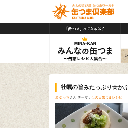
「缶
みん
レ
牡蠣の旨みたっぷり☆か
まゆっち
さん
テーマ：
母の日缶つまレシピ