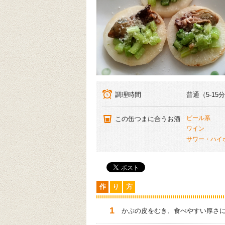
調理時間
普通（5-15
ビール系
この缶つまに合うお酒
ワイン
サワー・ハイ
作
り
方
かぶの皮をむき、食べやすい厚さ