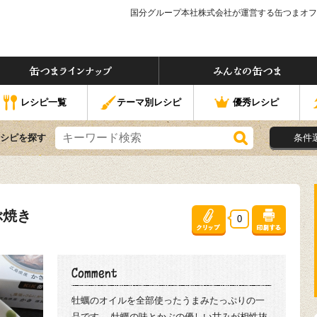
国分グループ本社株式会社が運営する缶つまオフ
つま」ってなぁに？
缶つまラインナップ
なの缶つま
レシピ一覧
テーマ別レシピ
優秀レシピ
シピを探す
条件
ぶ焼き
0
牡蠣のオイルを全部使ったうまみたっぷりの一
品です。 牡蠣の味とかぶの優しい甘みが相性抜