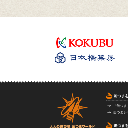
缶つま
「缶つま
缶つまシ
缶つま