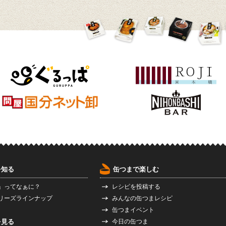
を知る
缶つまで楽しむ
」ってなぁに？
レシピを投稿する
リーズラインナップ
みんなの缶つまレシピ
缶つまイベント
を見る
今日の缶つま