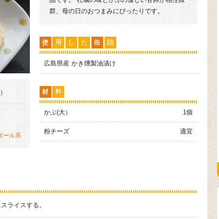
群、母の日のおつまみにぴったりです。
使
用
し
た
缶
詰
広島県産 かき燻製油漬け
材
料
分）
かぶ(大）
1個
粉チーズ
適宜
ボール系
にスライスする。