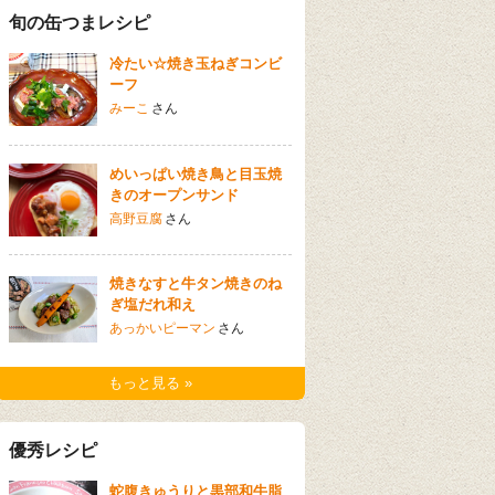
旬の缶つまレシピ
冷たい☆焼き玉ねぎコンビ
ーフ
みーこ
さん
めいっぱい焼き鳥と目玉焼
きのオープンサンド
高野豆腐
さん
焼きなすと牛タン焼きのね
ぎ塩だれ和え
あっかいピーマン
さん
もっと見る »
優秀レシピ
蛇腹きゅうりと黒部和牛脂