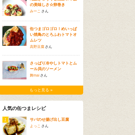
の美味しさ☆卵巻き
みーこ
さん
缶つまゴロゴロ！めいっぱ
い焼鳥のとろふわトマトオ
ムレツ
高野豆腐
さん
さっぱり冷やしトマトとム
ール貝のソーメン
舞mai
さん
もっと見る »
人気の缶つまレシピ
1
サバのせ揚げ出し豆腐
よっこ
さん