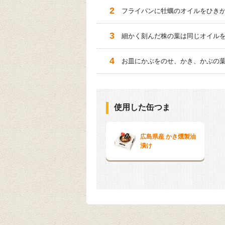
フライパンに牡蠣のオイルをひき
細かく刻んだ株の葉は同じオイル
お皿にかぶをのせ、かき、かぶの
使用した缶つま
広島県産 かき燻製油
漬け