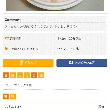
Comment
スキムミルクの味がやさしくてとてもおいしい寒天です
調理時間
本格的（15分以上）
この缶つまに合うお酒
ワイン その他
クリップ
レシピをシェア
使
用
し
た
缶
詰
フルーツミックス缶
材
料
スキムミルク
30ｇ