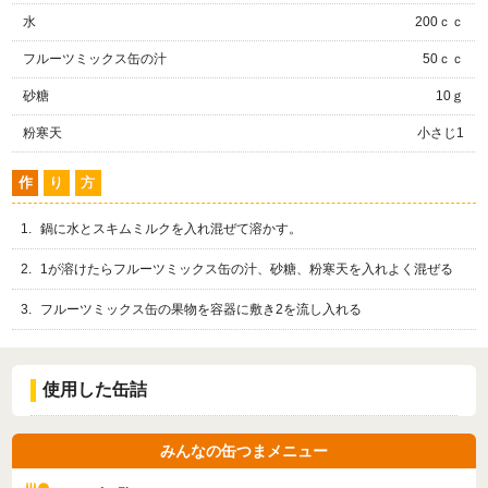
水
200ｃｃ
フルーツミックス缶の汁
50ｃｃ
砂糖
10ｇ
粉寒天
小さじ1
作
り
方
鍋に水とスキムミルクを入れ混ぜて溶かす。
1が溶けたらフルーツミックス缶の汁、砂糖、粉寒天を入れよく混ぜる
フルーツミックス缶の果物を容器に敷き2を流し入れる
使用した缶詰
みんなの缶つまメニュー