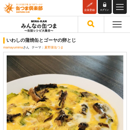
いわしの蒲焼缶とゴーヤの卵とじ
mamayumima
さん
テーマ：
夏野菜缶つま