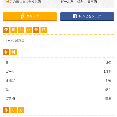
この缶つまに合うお酒
ビール系 焼酎 日本酒
クリップ
レシピをシェア
使
用
し
た
缶
詰
いわし蒲焼缶
材
料
卵
2個
ゴーヤ
1/3本
油揚げ
１枚
塩
少々
ごま油
適量
作
り
方