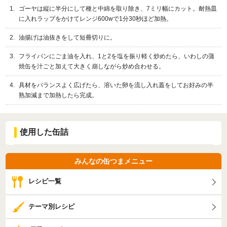
ゴーヤは縦に半分にして種と中綿を取り除き、7ミリ幅にカット。耐熱皿
に入れラップをかけてレンジ600wで1分30秒ほど加熱。
油揚げは油抜きをして短冊切りに。
フライパンにごま油を入れ、1と2を塩を振り軽く炒めたら、いわしの蒲
焼缶を汁ごと加えて大きく崩しながら炒め合わせる。
具材をバランスよく広げたら、溶いた卵を流し入れ蓋をしてお好みの半
熟加減まで加熱したら完成。
使用した缶詰
みんなの缶つまメニュー
レシピ一覧
テーマ別レシピ