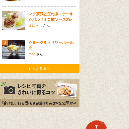
2
マテ茶鶏と玉ねぎステーキ
☆バルサミコ酢ソース添え
まゆっち
さん
3
☆ヨーグルトサワーボール
☆
meg
さん
もっと見る »