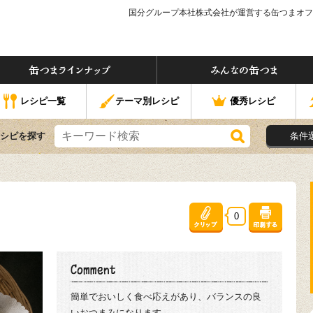
国分グループ本社株式会社が運営する缶つまオフ
つま」ってなぁに？
缶つまラインナップ
なの缶つま
レシピ一覧
テーマ別レシピ
優秀レシピ
シピを探す
条件
0
簡単でおいしく食べ応えがあり、バランスの良
いおつまみになります。