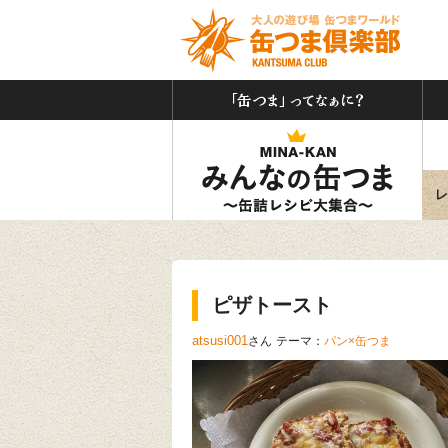
「缶
みん
レ
ピザトースト
atsusi001
さん
テーマ：
パン×缶つま