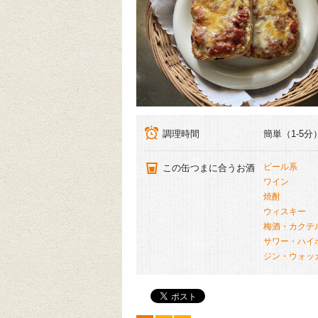
調理時間
簡単（1-5分
ビール系
この缶つまに合うお酒
ワイン
焼酎
ウィスキー
梅酒・カクテ
サワー・ハイ
ジン・ウォッ