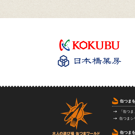
缶つま
「缶つま
缶つまシ
缶つま