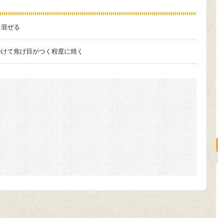
を混ぜる
かけて焦げ目がつく程度に焼く