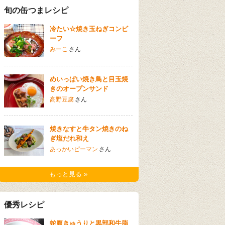
旬の缶つまレシピ
冷たい☆焼き玉ねぎコンビ
ーフ
みーこ
さん
めいっぱい焼き鳥と目玉焼
きのオープンサンド
高野豆腐
さん
焼きなすと牛タン焼きのね
ぎ塩だれ和え
あっかいピーマン
さん
もっと見る »
優秀レシピ
蛇腹きゅうりと黒部和牛脂