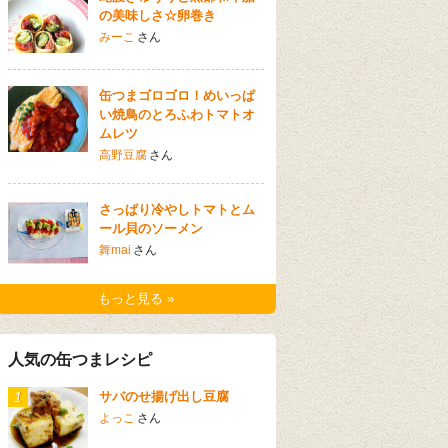
の美味しさ☆卵巻き
みーこ
さん
缶つまゴロゴロ！めいっぱ
い焼鳥のとろふわトマトオ
ムレツ
高野豆腐
さん
さっぱり冷やしトマトとム
ール貝のソーメン
舞mai
さん
もっと見る »
人気の缶つまレシピ
1
サバのせ揚げ出し豆腐
よっこ
さん