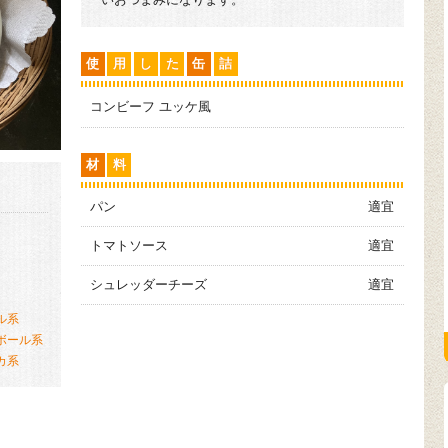
使
用
し
た
缶
詰
コンビーフ ユッケ風
材
料
）
パン
適宜
トマトソース
適宜
シュレッダーチーズ
適宜
ル系
ボール系
カ系