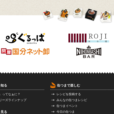
を知る
缶つまで楽しむ
」ってなぁに？
レシピを投稿する
リーズラインナップ
みんなの缶つまレシピ
缶つまイベント
を見る
今日の缶つま