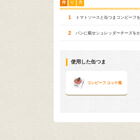
作
り
方
トマトソースと缶つまコンビーフ
パンに載せシュレッダーチーズを
使用した缶つま
コンビーフ ユッケ風