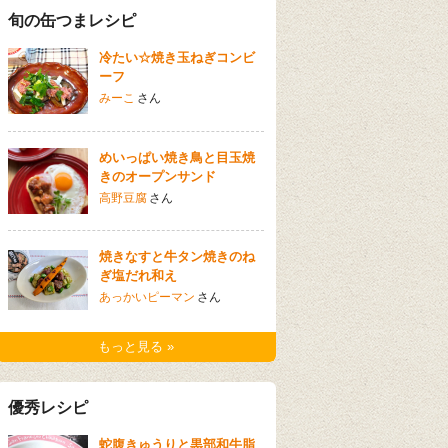
旬の缶つまレシピ
冷たい☆焼き玉ねぎコンビ
ーフ
みーこ
さん
めいっぱい焼き鳥と目玉焼
きのオープンサンド
高野豆腐
さん
焼きなすと牛タン焼きのね
ぎ塩だれ和え
あっかいピーマン
さん
もっと見る »
優秀レシピ
蛇腹きゅうりと黒部和牛脂