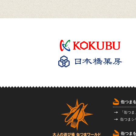
缶つま
「缶つま
缶つまシ
缶つま