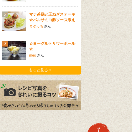
2
マテ茶鶏と玉ねぎステーキ
☆バルサミコ酢ソース添え
まゆっち
さん
3
☆ヨーグルトサワーボール
☆
meg
さん
もっと見る »