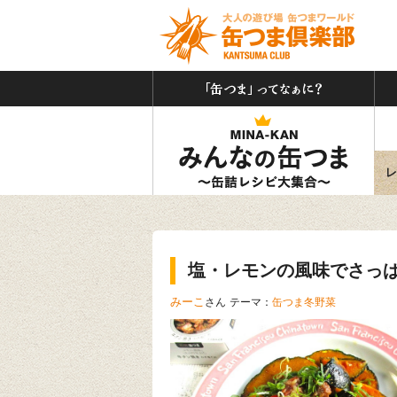
「缶
みん
レ
塩・レモンの風味でさっ
みーこ
さん
テーマ：
缶つま冬野菜