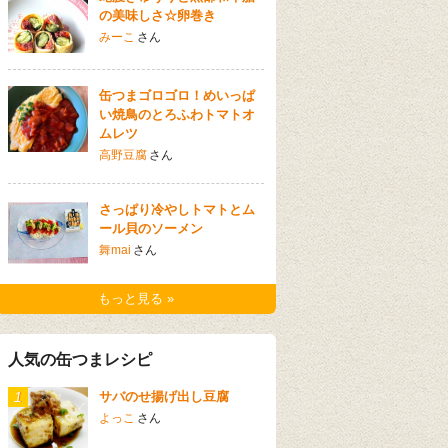
の美味しさ☆卵巻き
みーこ
さん
缶つまゴロゴロ！めいっぱ
い焼鳥のとろふわトマトオ
ムレツ
高野豆腐
さん
さっぱり冷やしトマトとム
ール貝のソーメン
舞mai
さん
もっと見る »
人気の缶つまレシピ
1
サバのせ揚げ出し豆腐
よっこ
さん