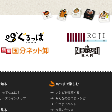
を知る
缶つまで楽しむ
」ってなぁに？
レシピを投稿する
リーズラインナップ
みんなの缶つまレシピ
缶つまイベント
を見る
今日の缶つま