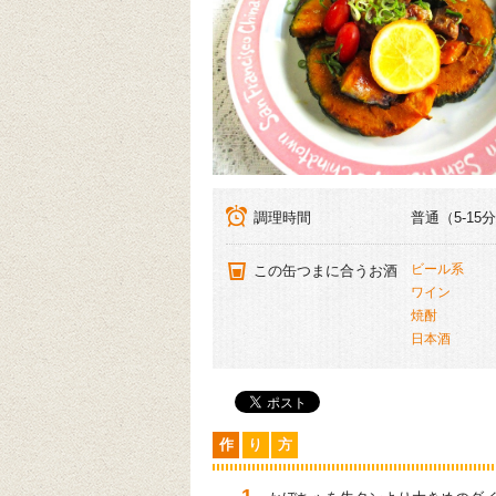
調理時間
普通（5-15
ビール系
この缶つまに合うお酒
ワイン
焼酎
日本酒
作
り
方