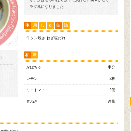
ラダ風になりました
使
用
し
た
缶
詰
牛タン焼き ねぎ塩だれ
材
料
分）
かぼちゃ
半分
レモン
2枚
ミニトマト
2個
青ねぎ
適量