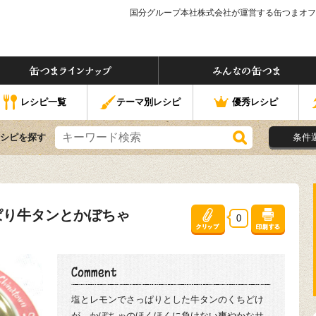
国分グループ本社株式会社が運営する缶つまオフ
つま」ってなぁに？
缶つまラインナップ
なの缶つま
レシピ一覧
テーマ別レシピ
優秀レシピ
シピを探す
条件
ぱり牛タンとかぼちゃ
0
塩とレモンでさっぱりとした牛タンのくちどけ
が、かぼちゃのほくほくに負けない爽やかなサ