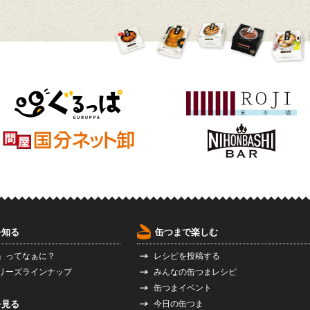
を知る
缶つまで楽しむ
」ってなぁに？
レシピを投稿する
リーズラインナップ
みんなの缶つまレシピ
缶つまイベント
を見る
今日の缶つま