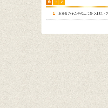
作
り
方
お好みのキムチの上に缶つま鮭ハ