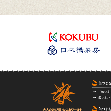
缶つま
「缶つま
缶つまシ
缶つま