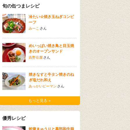
旬の缶つまレシピ
冷たい☆焼き玉ねぎコンビ
ーフ
みーこ
さん
めいっぱい焼き鳥と目玉焼
きのオープンサンド
高野豆腐
さん
焼きなすと牛タン焼きのね
ぎ塩だれ和え
あっかいピーマン
さん
もっと見る »
優秀レシピ
蛇腹きゅうりと黒部和牛脂