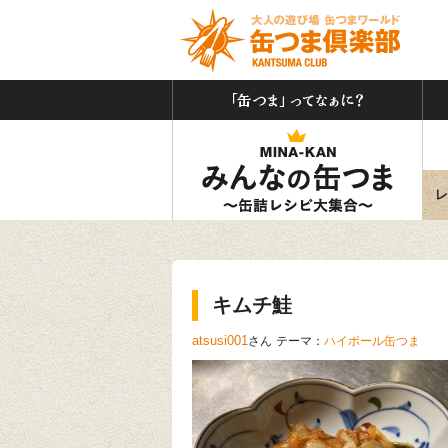
「缶
みん
レ
キムチ鮭
atsusi001
さん
テーマ：
ハイボール缶つま