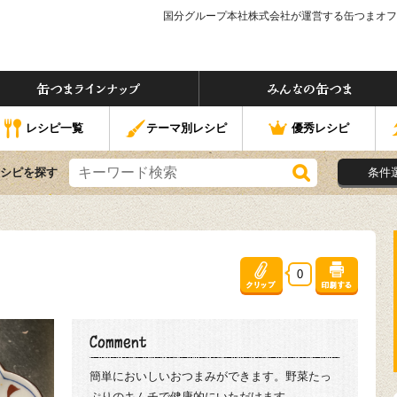
国分グループ本社株式会社が運営する缶つまオフ
つま」ってなぁに？
缶つまラインナップ
なの缶つま
レシピ一覧
テーマ別レシピ
優秀レシピ
シピを探す
条件
0
簡単においしいおつまみができます。野菜たっ
ぷりのキムチで健康的にいただけます。