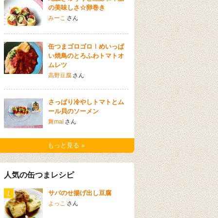
の美味しさ☆卵巻き
みーこ
さん
缶つまゴロゴロ！めいっぱ
い焼鳥のとろふわトマトオ
ムレツ
高野豆腐
さん
さっぱり冷やしトマトとム
ール貝のソーメン
舞mai
さん
もっと見る »
人気の缶つまレシピ
1
サバのせ揚げ出し豆腐
よっこ
さん