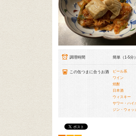
調理時間
簡単（1-5分
ビール系
この缶つまに合うお酒
ワイン
焼酎
日本酒
ウィスキー
サワー・ハイ
ジン・ウォッ