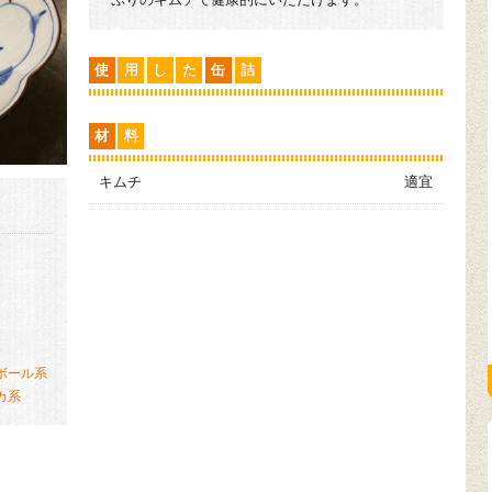
使
用
し
た
缶
詰
材
料
キムチ
適宜
）
ボール系
カ系