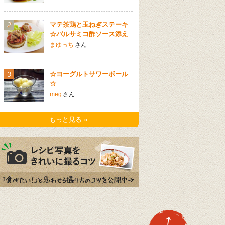
2
マテ茶鶏と玉ねぎステーキ
☆バルサミコ酢ソース添え
まゆっち
さん
3
☆ヨーグルトサワーボール
☆
meg
さん
もっと見る »