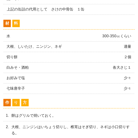
上記の缶詰の代用として さけの中骨缶 １缶
材
料
水
300-350㏄くらい
大根、しいたけ、ニンジン、ネギ
適量
切り餅
２個
白みそ・酒粕
各大さじ１
お好みで塩
少々
七味唐辛子
少々
作
り
方
餅はグリルで焼いておく。
大根、ニンジンはいちょう切りし、椎茸はそぎ切り、ネギは小口切りす
る。