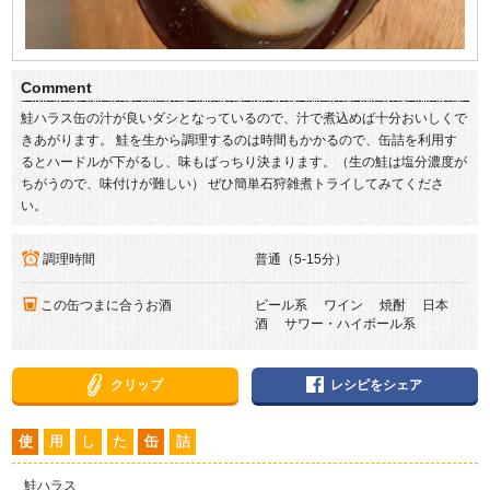
Comment
鮭ハラス缶の汁が良いダシとなっているので、汁で煮込めば十分おいしくで
きあがります。 鮭を生から調理するのは時間もかかるので、缶詰を利用す
るとハードルが下がるし、味もばっちり決まります。（生の鮭は塩分濃度が
ちがうので、味付けが難しい） ぜひ簡単石狩雑煮トライしてみてくださ
い。
調理時間
普通（5-15分）
この缶つまに合うお酒
ビール系 ワイン 焼酎 日本
酒 サワー・ハイボール系
クリップ
レシピをシェア
使
用
し
た
缶
詰
鮭ハラス