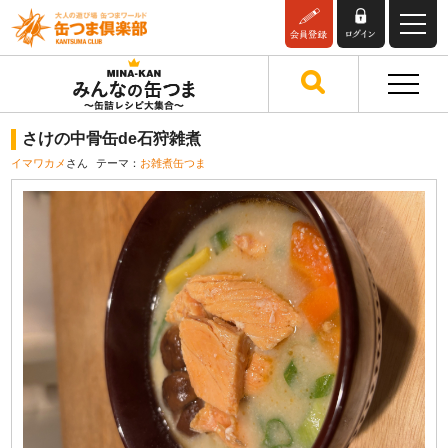
さけの中骨缶de石狩雑煮
イマワカメ
さん
テーマ：
お雑煮缶つま