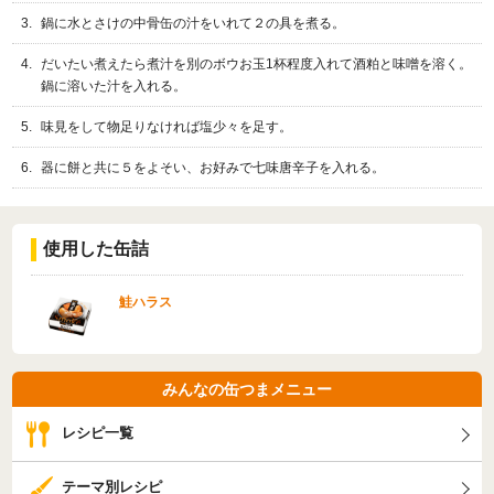
鍋に水とさけの中骨缶の汁をいれて２の具を煮る。
だいたい煮えたら煮汁を別のボウお玉1杯程度入れて酒粕と味噌を溶く。
鍋に溶いた汁を入れる。
味見をして物足りなければ塩少々を足す。
器に餅と共に５をよそい、お好みで七味唐辛子を入れる。
使用した缶詰
鮭ハラス
みんなの缶つまメニュー
レシピ一覧
テーマ別レシピ