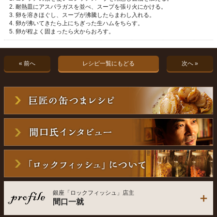
耐熱皿にアスパラガスを並べ、スープを張り火にかける。
卵を溶きほぐし、スープが沸騰したらまわし入れる。
卵が沸いてきたら上にちぎった生ハムをちらす。
卵が程よく固まったら火からおろす。
« 前へ
レシピ一覧にもどる
次へ »
銀座「ロックフィッシュ」店主
間口一就