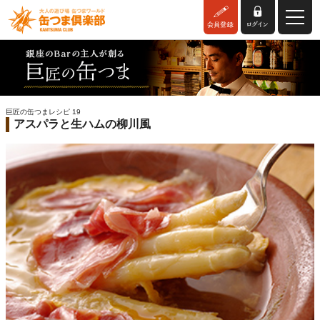
巨匠の缶つまレシピ 19
アスパラと生ハムの柳川風