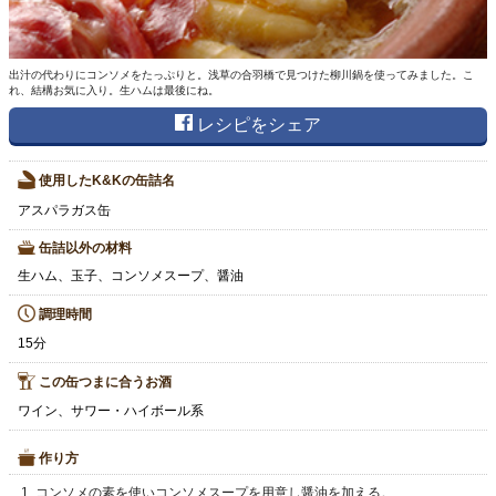
出汁の代わりにコンソメをたっぷりと。浅草の合羽橋で見つけた柳川鍋を使ってみました。こ
れ、結構お気に入り。生ハムは最後にね。
レシピをシェア
使用したK&Kの缶詰名
アスパラガス缶
缶詰以外の材料
生ハム、玉子、コンソメスープ、醤油
調理時間
15分
この缶つまに合うお酒
ワイン、サワー・ハイボール系
作り方
コンソメの素を使いコンソメスープを用意し醤油を加える。