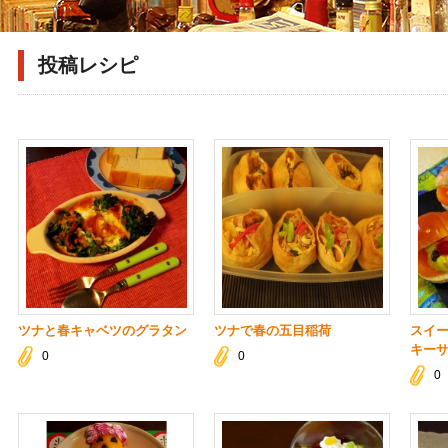
投稿レシピ
ツナと春キャベツのグラタン
ツナで春の五目稲荷
スイ
キー
0
0
0