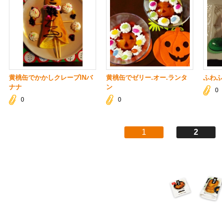
黄桃缶でかかしクレープINバ
黄桃缶でゼリー.オー.ランタ
ふわ
ナナ
ン
0
0
0
1
2