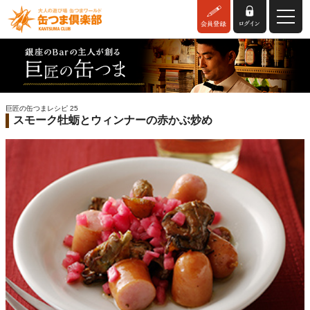
巨匠の缶つまレシピ 25
スモーク牡蛎とウィンナーの赤かぶ炒め