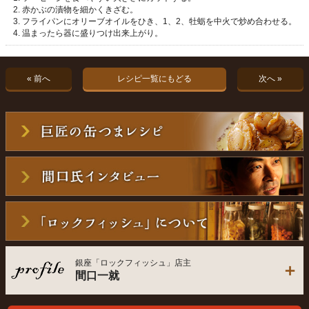
赤かぶの漬物を細かくきざむ。
フライパンにオリーブオイルをひき、1、2、牡蛎を中火で炒め合わせる。
温まったら器に盛りつけ出来上がり。
« 前へ
レシピ一覧にもどる
次へ »
銀座「ロックフィッシュ」店主
間口一就