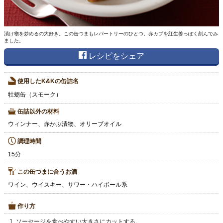
漬け物を炒めるの大好き。この缶つまもレパートリーのひとつ。赤カブを紅生姜っぽく刻んでみ
ました。
レシピをシェア
使用したK&Kの缶詰名
牡蛎缶（スモーク）
缶詰以外の材料
ウィンナー、赤かぶ漬物、オリーブオイル
調理時間
15分
この缶つまに合うお酒
ワイン、ウイスキー、サワー・ハイボール系
作り方
ソーセージを食べやすい大きさにカットする。