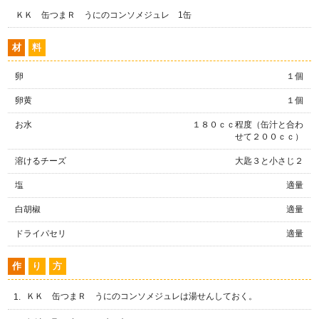
ＫＫ 缶つまＲ うにのコンソメジュレ 1缶
材
料
卵
１個
卵黄
１個
お水
１８０ｃｃ程度（缶汁と合わ
せて２００ｃｃ）
溶けるチーズ
大匙３と小さじ２
塩
適量
白胡椒
適量
ドライパセリ
適量
作
り
方
ＫＫ 缶つまＲ うにのコンソメジュレは湯せんしておく。