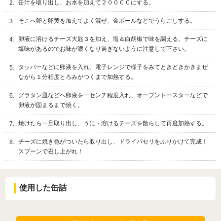
缶汁を取り出し、お水を加えて２００ＣＣにする。
そこへ卵と卵黄を加えてよく混ぜ、金ボールなどでうらごしする。
卵液に溶けるチーズ大匙３を加え、塩＆白胡椒で味を調える。チーズに
塩味があるのでお味が濃くなり過ぎないように注意して下さい。
タッパーなどに卵液を入れ、電子レンジで様子をみてときどきかきまぜ
ながら１分程度とろみがつくまで加熱する。
グラタン皿などへ卵液を一センチ程度入れ、オーブントースターなどで
卵液が固まるまで焼く。
焼けたら一旦取り出し、うに・溶けるチーズを散らして再度加熱する。
チーズに焼き色がついたら取り出し、ドライパセリをふりかけて完成！
スプーンで召し上がれ！
使用した缶詰