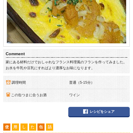
Comment
家にある材料だけでおしゃれなフランス料理風のフランを作ってみました。
お水を牛乳や豆乳にすればより濃厚なお味になります。
調理時間
普通（5-15分）
この缶つまに合うお酒
ワイン
レシピをシェア
使
用
し
た
缶
詰