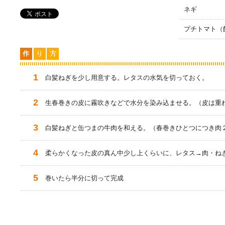
ネギ
プチトマト（
作
り
方
白髪ねぎを少し用意する。レタスの水気を切っておく。
生春巻きの皮に霧吹きなどで水分を染み込ませる。（皮は重
白髪ねぎと缶つまの牛肉を和える。（春巻きひとつにつき肉
柔らかくなった皮の真ん中少し上くらいに、レタス→肉・ね
巻いたら半分に切って完成