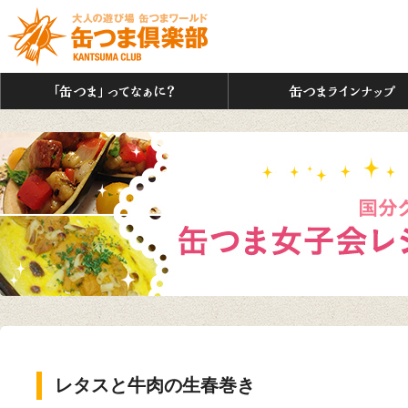
「缶つま」ってなぁに？
レタスと牛肉の生春巻き