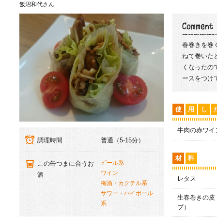
飯沼和代さん
春巻きを巻
ねて巻いた
くなったの
ースをつけ
使
用
し
牛肉の赤ワイ
調理時間
普通（5-15分）
材
料
ビール系
この缶つまに合うお
ワイン
酒
レタス
梅酒・カクテル系
サワー・ハイボール
生春巻きの皮
系
プ）