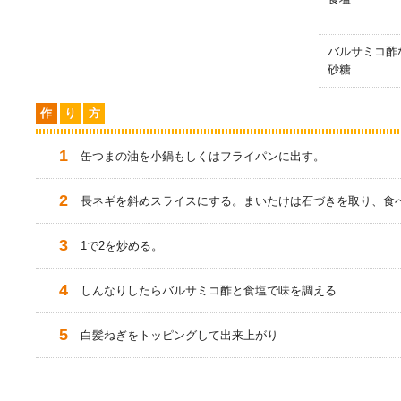
バルサミコ酢
砂糖
作
り
方
缶つまの油を小鍋もしくはフライパンに出す。
長ネギを斜めスライスにする。まいたけは石づきを取り、食
1で2を炒める。
しんなりしたらバルサミコ酢と食塩で味を調える
白髪ねぎをトッピングして出来上がり