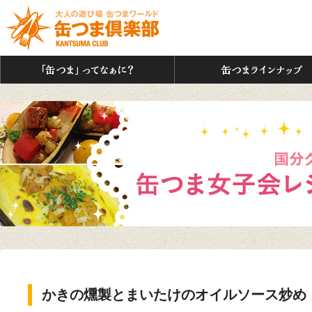
「缶つま」ってなぁに？
かきの燻製とまいたけのオイルソース炒め