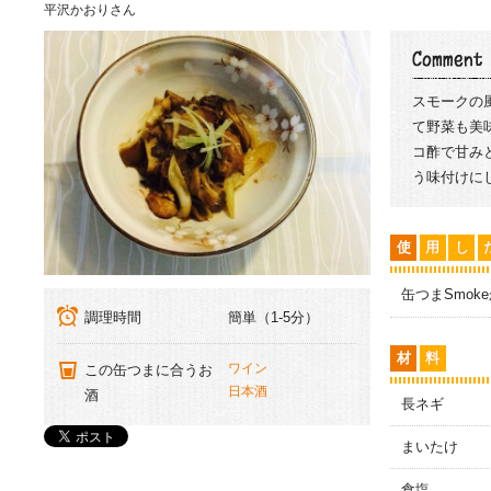
平沢かおりさん
スモークの
て野菜も美
コ酢で甘み
う味付けに
使
用
し
缶つまSmok
調理時間
簡単（1-5分）
材
料
ワイン
この缶つまに合うお
日本酒
酒
長ネギ
まいたけ
食塩