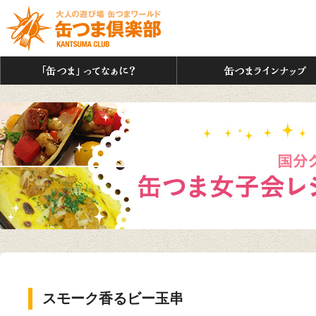
「缶つま」ってなぁに？
スモーク香るビー玉串