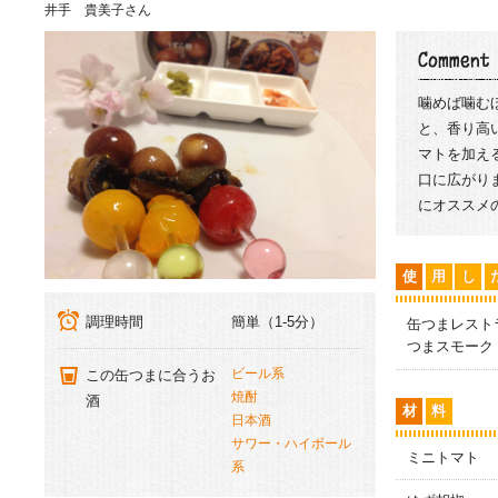
井手 貴美子さん
噛めば噛む
と、香り高
マトを加え
口に広がり
にオススメ
使
用
し
調理時間
簡単（1-5分）
缶つまレスト
つまスモーク
ビール系
この缶つまに合うお
焼酎
酒
材
料
日本酒
サワー・ハイボール
ミニトマト
系