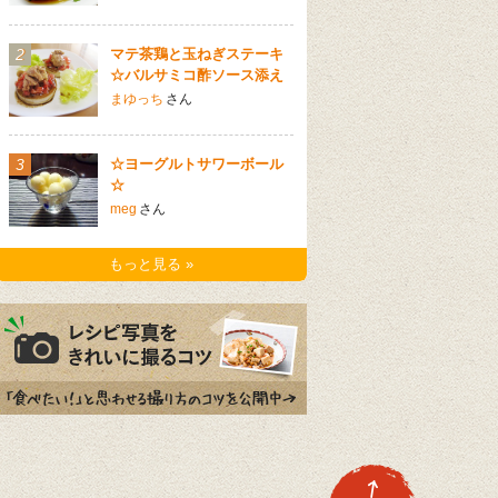
2
マテ茶鶏と玉ねぎステーキ
☆バルサミコ酢ソース添え
まゆっち
さん
3
☆ヨーグルトサワーボール
☆
meg
さん
もっと見る »