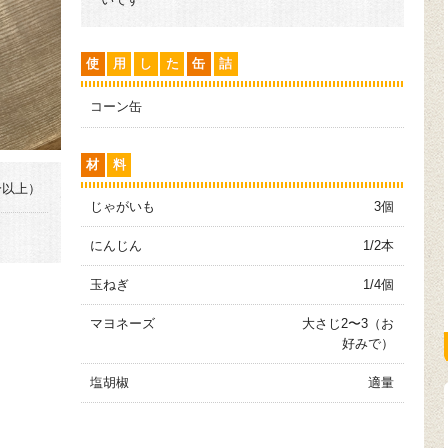
使
用
し
た
缶
詰
コーン缶
材
料
分以上）
じゃがいも
3個
にんじん
1/2本
玉ねぎ
1/4個
マヨネーズ
大さじ2〜3（お
好みで）
塩胡椒
適量