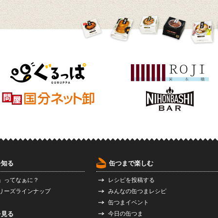
を知る
缶つまで楽しむ
」ってなぁに？
レシピを投稿する
リーズラインナップ
みんなの缶つまレシピ
缶つまイベント
を見る
今日の缶つま