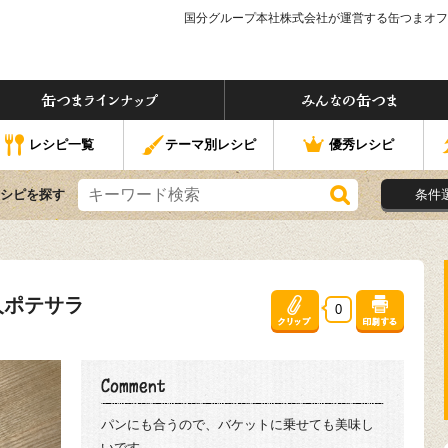
国分グループ本社株式会社が運営する缶つまオフ
つま」ってなぁに？
缶つまラインナップ
なの缶つま
レシピ一覧
テーマ別レシピ
優秀レシピ
シピを探す
条件
人ポテサラ
0
パンにも合うので、バケットに乗せても美味し
いです