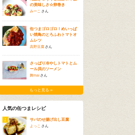
の美味しさ☆卵巻き
みーこ
さん
缶つまゴロゴロ！めいっぱ
い焼鳥のとろふわトマトオ
ムレツ
高野豆腐
さん
さっぱり冷やしトマトとム
ール貝のソーメン
舞mai
さん
もっと見る »
人気の缶つまレシピ
1
サバのせ揚げ出し豆腐
よっこ
さん