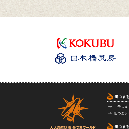
缶つま
「缶つま
缶つまシ
缶つま