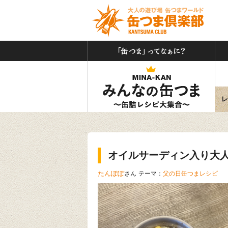
「缶
みん
レ
オイルサーディン入り大
たんぽぽ
さん
テーマ：
父の日缶つまレシピ