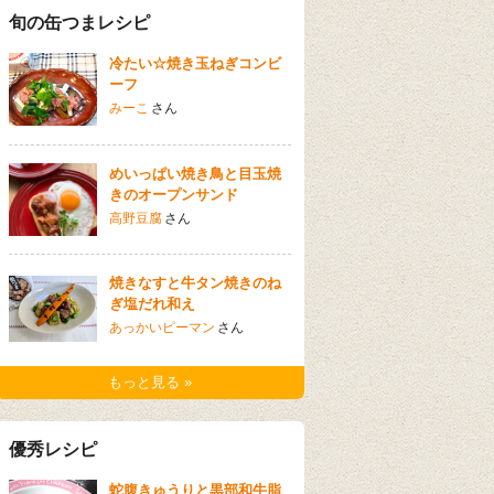
旬の缶つまレシピ
冷たい☆焼き玉ねぎコンビ
ーフ
みーこ
さん
めいっぱい焼き鳥と目玉焼
きのオープンサンド
高野豆腐
さん
焼きなすと牛タン焼きのね
ぎ塩だれ和え
あっかいピーマン
さん
もっと見る »
優秀レシピ
蛇腹きゅうりと黒部和牛脂