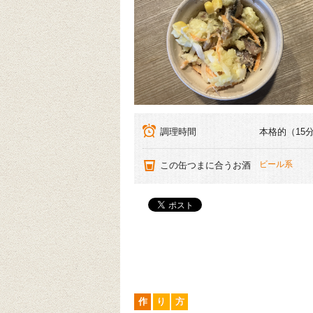
調理時間
本格的（15
ビール系
この缶つまに合うお酒
作
り
方