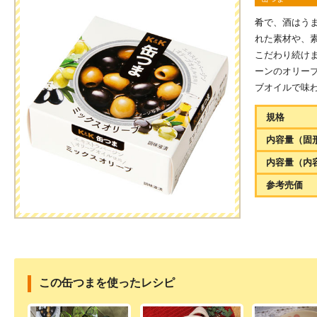
肴で、酒はう
れた素材や、
こだわり続け
ーンのオリー
ブオイルで味
規格
内容量（固
内容量（内
参考売価
この缶つまを使ったレシピ