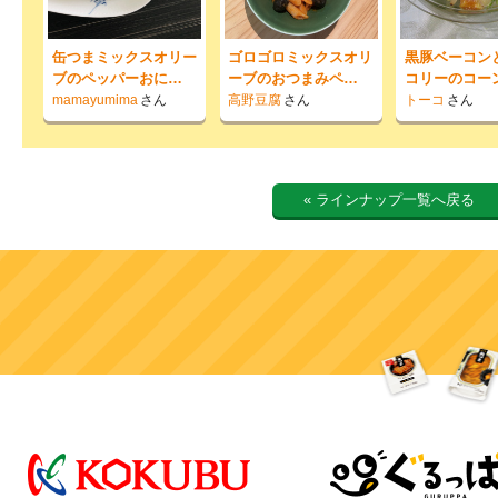
缶つまミックスオリー
ゴロゴロミックスオリ
黒豚ベーコン
ブのペッパーおに…
ーブのおつまみペ…
コリーのコー
mamayumima
さん
高野豆腐
さん
トーコ
さん
« ラインナップ一覧へ戻る