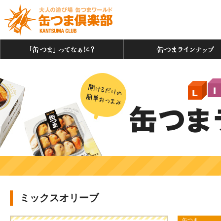
「缶つま」ってなぁに？
ミックスオリーブ
缶つま