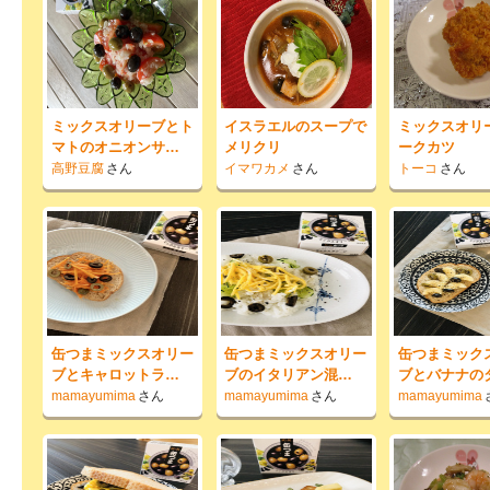
ミックスオリーブとト
イスラエルのスープで
ミックスオリ
マトのオニオンサ…
メリクリ
ークカツ
高野豆腐
さん
イマワカメ
さん
トーコ
さん
缶つまミックスオリー
缶つまミックスオリー
缶つまミック
ブとキャロットラ…
ブのイタリアン混…
ブとバナナの
mamayumima
さん
mamayumima
さん
mamayumima