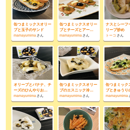
缶つまミックスオリー
缶つまミックスオリー
ナスとシーフ
ブと玉子のサンド
ブとチーズとアー…
リーブ炒め
mamayumima
さん
mamayumima
さん
トーコ
さん
オリーブとバナナ、チ
缶つまミックスオリー
缶つまミック
ーズのひんやりお…
ブのエスニック冷…
ブときゅうり
mamayumima
さん
mamayumima
さん
mamayumima