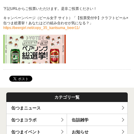
下記URLからご投票いただけます。是非ご投票ください！
キャンペーンページ（ビール女子 サイト）「【投票受付中】クラフトビール×
缶つま総選挙！あなたはどの組み合わせが気になる？」
https://beergirl.net/copy_35_kantsuma_beer11/
カテゴリ一覧
缶つまニュース
缶つまコラボ
缶詰雑学
缶つまイベント
お知らせ