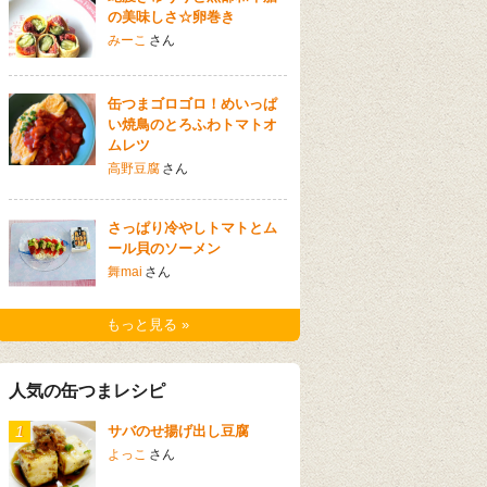
の美味しさ☆卵巻き
みーこ
さん
缶つまゴロゴロ！めいっぱ
い焼鳥のとろふわトマトオ
ムレツ
高野豆腐
さん
さっぱり冷やしトマトとム
ール貝のソーメン
舞mai
さん
もっと見る »
人気の缶つまレシピ
1
サバのせ揚げ出し豆腐
よっこ
さん