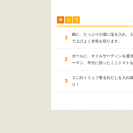
作
り
方
鍋に、たっぷりの湯に塩を入れ、
で上げよく水気を切ります。
ボールに、オイルサーディンを適
ーマン、半分に切ったミニトマト
２に白トリュフ香る白だしを入れ
り！