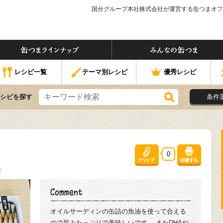
国分グループ本社株式会社が運営する缶つまオフ
つま」ってなぁに？
缶つまラインナップ
なの缶つま
レシピ一覧
テーマ別レシピ
優秀レシピ
シピを探す
条件
0
ま
オイルサーディンの缶詰の魚油を使って合える
ので旨みたっぷりで美味しいです。 またDHAや