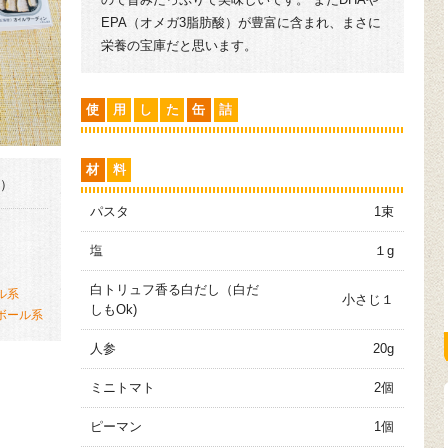
EPA（オメガ3脂肪酸）が豊富に含まれ、まさに
栄養の宝庫だと思います。
使
用
し
た
缶
詰
材
料
分）
パスタ
1束
塩
１g
白トリュフ香る白だし（白だ
ル系
小さじ１
しもOk)
ボール系
人参
20g
ミニトマト
2個
ピーマン
1個