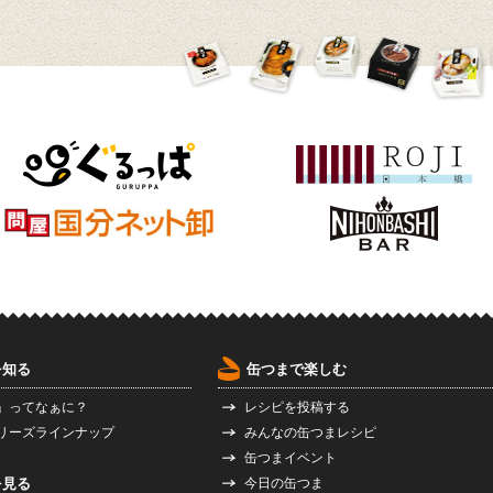
を知る
缶つまで楽しむ
」ってなぁに？
レシピを投稿する
リーズラインナップ
みんなの缶つまレシピ
缶つまイベント
を見る
今日の缶つま