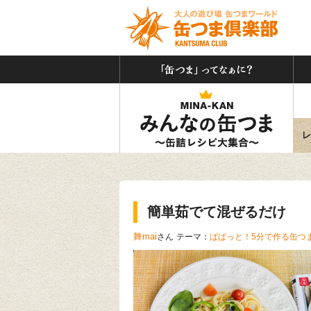
「缶
みん
レ
簡単茹でて混ぜるだけ
舞mai
さん
テーマ：
ぱぱっと！5分で作る缶つ