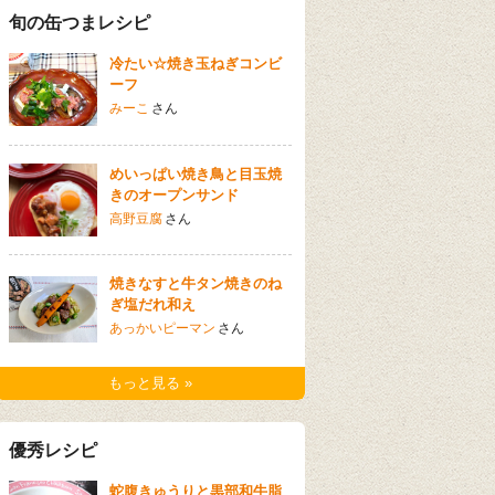
旬の缶つまレシピ
冷たい☆焼き玉ねぎコンビ
ーフ
みーこ
さん
めいっぱい焼き鳥と目玉焼
きのオープンサンド
高野豆腐
さん
焼きなすと牛タン焼きのね
ぎ塩だれ和え
あっかいピーマン
さん
もっと見る »
優秀レシピ
蛇腹きゅうりと黒部和牛脂