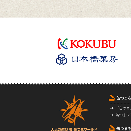
缶つま
「缶つま
缶つまシ
缶つま