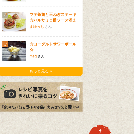
2
マテ茶鶏と玉ねぎステーキ
☆バルサミコ酢ソース添え
まゆっち
さん
3
☆ヨーグルトサワーボール
☆
meg
さん
もっと見る »