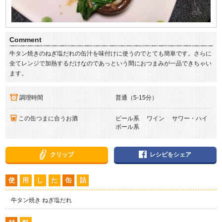
Comment
牛タン焼きのねぎ塩だれの缶汁を味付けに使うのでとても簡単です。さらに
全てレンジで加熱するだけなのであっという間におつまみが一品できちゃい
ます。
調理時間
普通（5-15分）
この缶つまに合うお酒
ビール系 ワイン サワー・ハイ
ボール系
クリップ
レシピをシェア
使
用
し
た
缶
詰
牛タン焼き ねぎ塩だれ