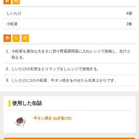
材
料
しいたけ
4個
小松菜
2株
作
り
方
小松菜を適当な大きさに切り野菜調理器に入れレンジで加熱し、缶汁と
和える。
しいたけの石突をとりラップをしレンジで加熱する。
しいたけに1の小松菜、牛タン焼きをのせたら出来上がりです。
使用した缶詰
牛タン焼き ねぎ塩だれ